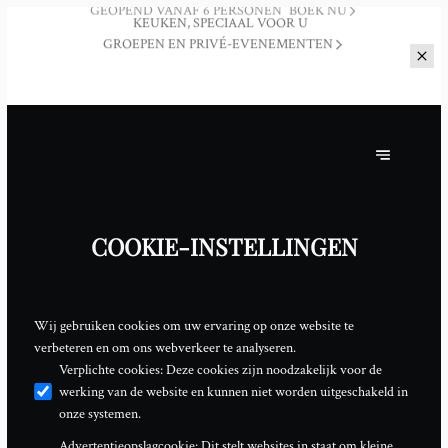
OP ZONDAG EN MAANDAG ZIJN WIJ OP AFSPRAAK VOOR U
GEOPEND VANAF 6 PERSONEN
BOEK NU
COOKIE-INSTELLINGEN
Wij gebruiken cookies om uw ervaring op onze website te
verbeteren en om ons webverkeer te analyseren.
Verplichte cookies
:
Deze cookies zijn noodzakelijk voor de
werking van de website en kunnen niet worden uitgeschakeld in
onze systemen.
Advertentieopslagcookie
:
Dit stelt websites in staat om kleine